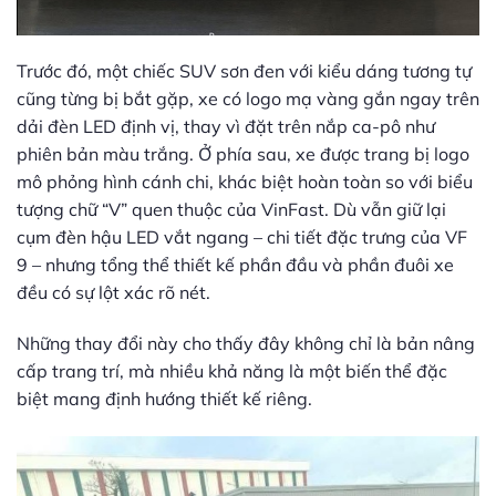
Trước đó, một chiếc SUV sơn đen với kiểu dáng tương tự
cũng từng bị bắt gặp, xe có logo mạ vàng gắn ngay trên
dải đèn LED định vị, thay vì đặt trên nắp ca-pô như
phiên bản màu trắng. Ở phía sau, xe được trang bị logo
mô phỏng hình cánh chi, khác biệt hoàn toàn so với biểu
tượng chữ “V” quen thuộc của VinFast. Dù vẫn giữ lại
cụm đèn hậu LED vắt ngang – chi tiết đặc trưng của VF
9 – nhưng tổng thể thiết kế phần đầu và phần đuôi xe
đều có sự lột xác rõ nét.
Những thay đổi này cho thấy đây không chỉ là bản nâng
cấp trang trí, mà nhiều khả năng là một biến thể đặc
biệt mang định hướng thiết kế riêng.