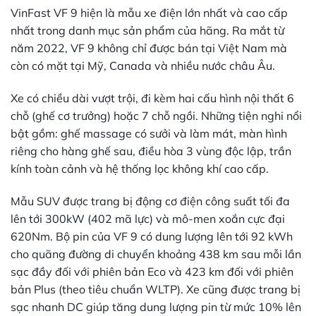
VinFast VF 9 hiện là mẫu xe điện lớn nhất và cao cấp
nhất trong danh mục sản phẩm của hãng. Ra mắt từ
năm 2022, VF 9 không chỉ được bán tại Việt Nam mà
còn có mặt tại Mỹ, Canada và nhiều nước châu Âu.
Xe có chiều dài vượt trội, đi kèm hai cấu hình nội thất 6
chỗ (ghế cơ trưởng) hoặc 7 chỗ ngồi. Những tiện nghi nổi
bật gồm: ghế massage có sưởi và làm mát, màn hình
riêng cho hàng ghế sau, điều hòa 3 vùng độc lập, trần
kính toàn cảnh và hệ thống lọc không khí cao cấp.
Mẫu SUV được trang bị động cơ điện công suất tối đa
lên tới 300kW (402 mã lực) và mô-men xoắn cực đại
620Nm. Bộ pin của VF 9 có dung lượng lên tới 92 kWh
cho quãng đường di chuyển khoảng 438 km sau mỗi lần
sạc đầy đối với phiên bản Eco và 423 km đối với phiên
bản Plus (theo tiêu chuẩn WLTP). Xe cũng được trang bị
sạc nhanh DC giúp tăng dung lượng pin từ mức 10% lên