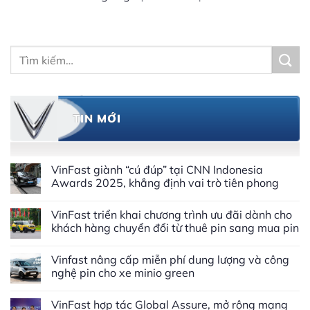
Tìm
kiếm:
TIN MỚI
VinFast giành “cú đúp” tại CNN Indonesia
Awards 2025, khẳng định vai trò tiên phong
Không
có
VinFast triển khai chương trình ưu đãi dành cho
bình
luận
khách hàng chuyển đổi từ thuê pin sang mua pin
ở
VinFast
Không
giành
có
Vinfast nâng cấp miễn phí dung lượng và công
“cú
bình
đúp”
luận
nghệ pin cho xe minio green
tại
ở
CNN
VinFast
Không
Indonesia
triển
có
VinFast hợp tác Global Assure, mở rộng mạng
Awards
khai
bình