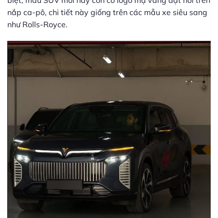
biệt, mẫu SUV mới này còn có logo mạ vàng đặt nổi trên
nắp ca-pô, chi tiết này giống trên các mẫu xe siêu sang
như Rolls-Royce.