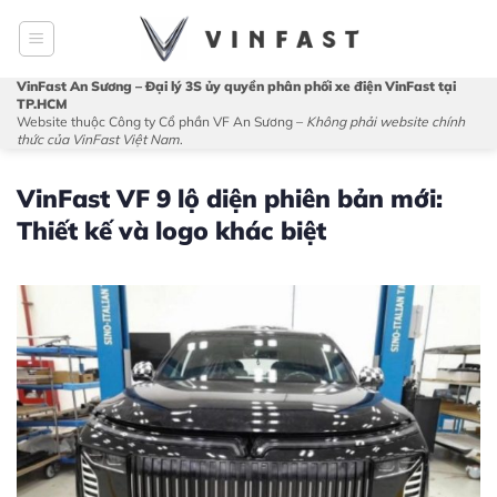
Bỏ
qua
nội
VinFast An Sương – Đại lý 3S ủy quyền phân phối xe điện VinFast tại
dung
TP.HCM
Website thuộc Công ty Cổ phần VF An Sương –
Không phải website chính
thức của VinFast Việt Nam
.
VinFast VF 9 lộ diện phiên bản mới:
Thiết kế và logo khác biệt