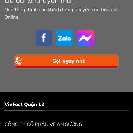
Ưu đãi & Khuyến mãi
Quà tặng dành cho khách hàng gửi yêu cầu báo giá
Online.
Gọi ngay nhé
VinFast Quận 12
CÔNG TY CỔ PHẦN VF AN SƯƠNG