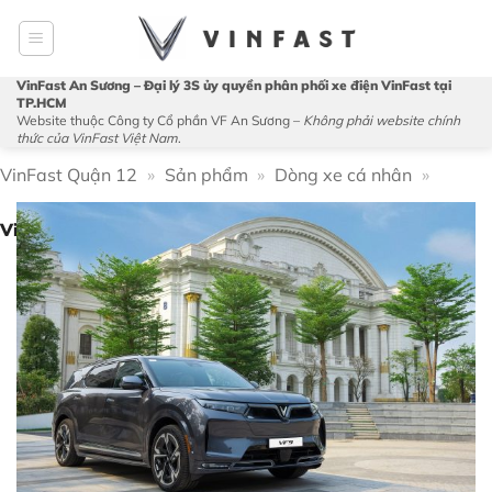
Bỏ
qua
nội
VinFast An Sương – Đại lý 3S ủy quyền phân phối xe điện VinFast tại
dung
TP.HCM
Website thuộc Công ty Cổ phần VF An Sương –
Không phải website chính
thức của VinFast Việt Nam
.
VinFast Quận 12
»
Sản phẩm
»
Dòng xe cá nhân
»
VinFast VF9