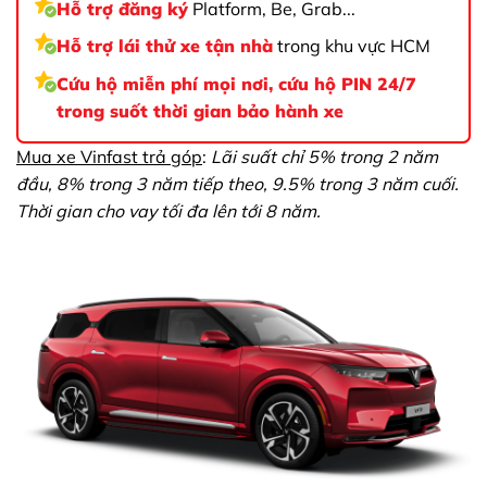
Hỗ trợ đăng ký
Platform, Be, Grab...
Hỗ trợ lái thử xe tận nhà
trong khu vực HCM
Cứu hộ miễn phí mọi nơi, cứu hộ PIN 24/7
trong suốt thời gian bảo hành xe
Mua xe Vinfast trả góp
:
Lãi suất chỉ 5% trong 2 năm
đầu, 8% trong 3 năm tiếp theo, 9.5% trong 3 năm cuối.
Thời gian cho vay tối đa lên tới 8 năm.