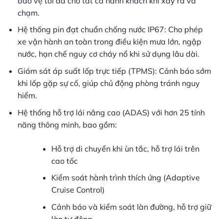
bảo vệ tối đa cho tất cả hành khách khi xảy ra va
chạm.
Hệ thống pin đạt chuẩn chống nước IP67: Cho phép
xe vận hành an toàn trong điều kiện mưa lớn, ngập
nước, hạn chế nguy cơ cháy nổ khi sử dụng lâu dài.
Giám sát áp suất lốp trực tiếp (TPMS): Cảnh báo sớm
khi lốp gặp sự cố, giúp chủ động phòng tránh nguy
hiểm.
Hệ thống hỗ trợ lái nâng cao (ADAS) với hơn 25 tính
năng thông minh, bao gồm:
Hỗ trợ di chuyển khi ùn tắc, hỗ trợ lái trên
cao tốc
Kiểm soát hành trình thích ứng (Adaptive
Cruise Control)
Cảnh báo và kiểm soát làn đường, hỗ trợ giữ
làn tự động