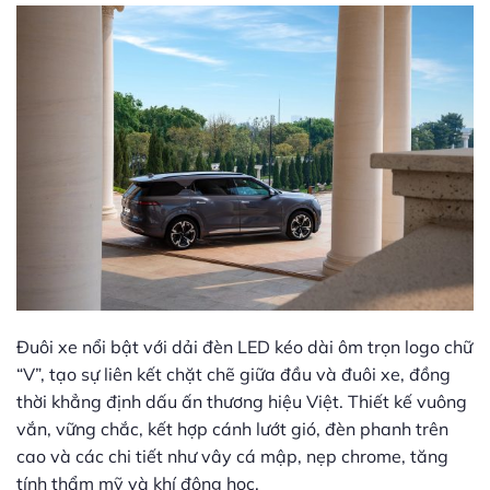
Đuôi xe nổi bật với dải đèn LED kéo dài ôm trọn logo chữ
“V”, tạo sự liên kết chặt chẽ giữa đầu và đuôi xe, đồng
thời khẳng định dấu ấn thương hiệu Việt. Thiết kế vuông
vắn, vững chắc, kết hợp cánh lướt gió, đèn phanh trên
cao và các chi tiết như vây cá mập, nẹp chrome, tăng
tính thẩm mỹ và khí động học.