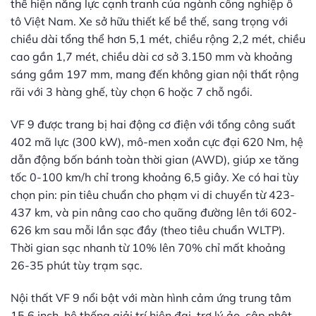
thể hiện năng lực cạnh tranh của ngành công nghiệp ô
tô Việt Nam. Xe sở hữu thiết kế bề thế, sang trọng với
chiều dài tổng thể hơn 5,1 mét, chiều rộng 2,2 mét, chiều
cao gần 1,7 mét, chiều dài cơ sở 3.150 mm và khoảng
sáng gầm 197 mm, mang đến không gian nội thất rộng
rãi với 3 hàng ghế, tùy chọn 6 hoặc 7 chỗ ngồi.
VF 9 được trang bị hai động cơ điện với tổng công suất
402 mã lực (300 kW), mô-men xoắn cực đại 620 Nm, hệ
dẫn động bốn bánh toàn thời gian (AWD), giúp xe tăng
tốc 0-100 km/h chỉ trong khoảng 6,5 giây. Xe có hai tùy
chọn pin: pin tiêu chuẩn cho phạm vi di chuyển từ 423-
437 km, và pin nâng cao cho quãng đường lên tới 602-
626 km sau mỗi lần sạc đầy (theo tiêu chuẩn WLTP).
Thời gian sạc nhanh từ 10% lên 70% chỉ mất khoảng
26-35 phút tùy trạm sạc.
Nội thất VF 9 nổi bật với màn hình cảm ứng trung tâm
15,6 inch, hệ thống giải trí hiện đại, trợ lý ảo, cập nhật