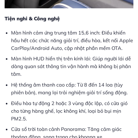
Tiện nghi & Công nghệ
Màn hình cảm ứng trung tâm 15,6 inch: Điều khiển
hầu hết các chức năng giải trí, điều hòa, kết nối Apple
CarPlay/Android Auto, cập nhật phần mềm OTA.
Màn hình HUD hiển thị trên kính lái: Giúp người lái dễ
dàng quan sát thông tin vận hành mà không bị phân
tâm.
Hệ thống âm thanh cao cấp: Từ 8 đến 14 loa (tùy
phiên bản), mang lại trải nghiệm giải trí sống động.
Điều hòa tự động 2 hoặc 3 vùng độc lập, có cửa gió
cho từng hàng ghế, lọc không khí, loại bỏ bụi mịn
PM2.5.
Cửa sổ trời toàn cảnh Panorama: Tăng cảm giác
thoáng đãng, sang trọng cho khoang xe.