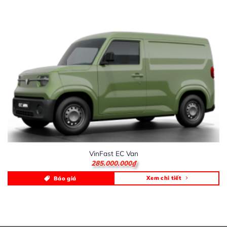
VinFast EC Van
285.000.000
₫
Xem chi tiết
Báo giá