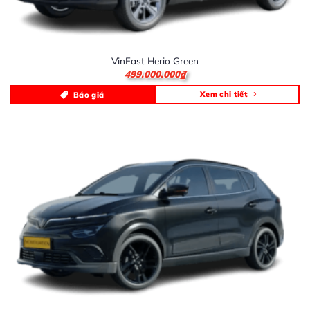
VinFast Herio Green
499.000.000
₫
Xem chi tiết
Báo giá