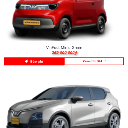
VinFast Minio Green
269.000.000
₫
Xem chi tiết
Báo giá