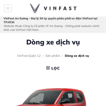
Bỏ
qua
nội
VinFast An Sương – Đại lý 3S ủy quyền phân phối xe điện VinFast tại
dung
TP.HCM
Website thuộc Công ty Cổ phần VF An Sương –
Không phải website chính
thức của VinFast Việt Nam
.
Dòng xe dịch vụ
VinFast Quận 12
»
Sản phẩm
»
Dòng xe dịch vụ
LỌC