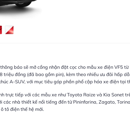
c thông báo sẽ mở cổng nhận đặt cọc cho mẫu xe điện VF5 t
8 triệu đồng (đã bao gồm pin), kèm theo nhiều ưu đãi hấp d
khúc A-SUV, với mục tiêu góp phần phổ cập hóa xe điện tại t
 trực tiếp với các mẫu xe như Toyota Raize và Kia Sonet trê
ởi các nhà thiết kế nổi tiếng đến từ Pininfarina, Zagato, Tor
ô tô điện thế hệ mới.