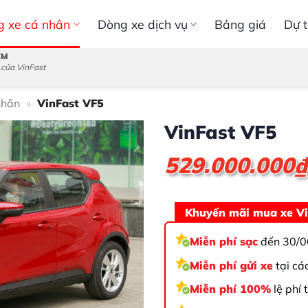
g xe cá nhân
Dòng xe dịch vụ
Bảng giá
Dự t
CM
 của VinFast
nhân
»
VinFast VF5
VinFast VF5
529.000.000
₫
Khuyến mãi mua xe Vi
Miễn phí sạc
đến 30/0
Miễn phí gửi xe
tại cá
Miễn phí 100%
lệ phí 