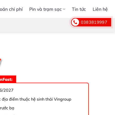
oán chi phí
Pin và trạm sạc
Tin tức
Liên hệ
0383819997
nFast:
6/2027
c địa điểm thuộc hệ sinh thái Vingroup
trước bạ