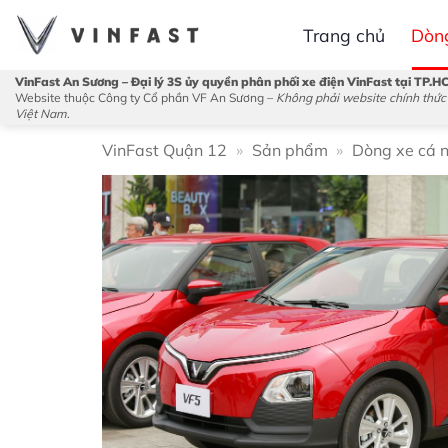
Bỏ
Trang chủ
Dòn
qua
nội
VinFast An Sương – Đại lý 3S ủy quyền phân phối xe điện VinFast tại TP.H
dung
Website thuộc Công ty Cổ phần VF An Sương –
Không phải website chính thức
Việt Nam
.
VinFast Quận 12
»
Sản phẩm
»
Dòng xe cá 