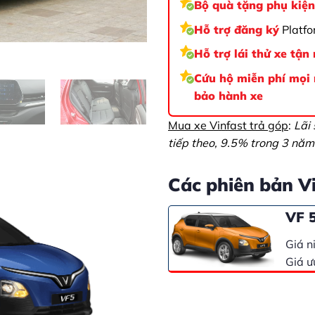
Bộ quà tặng phụ kiệ
Hỗ trợ đăng ký
Platfo
Hỗ trợ lái thử xe tận
Cứu hộ miễn phí mọi n
bảo hành xe
Mua xe Vinfast trả góp
:
Lãi
tiếp theo, 9.5% trong 3 năm 
Các phiên bản V
VF 5
Giá n
Giá ư