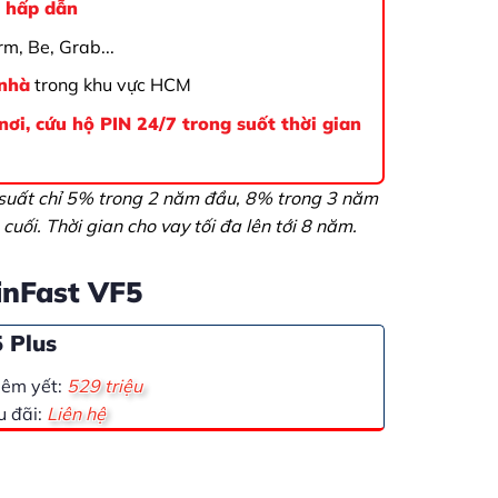
n hấp dẫn
rm, Be, Grab...
 nhà
trong khu vực HCM
ơi, cứu hộ PIN 24/7 trong suốt thời gian
 suất chỉ 5% trong 2 năm đầu, 8% trong 3 năm
cuối. Thời gian cho vay tối đa lên tới 8 năm.
inFast VF5
 Plus
iêm yết:
529 triệu
u đãi:
Liên hệ