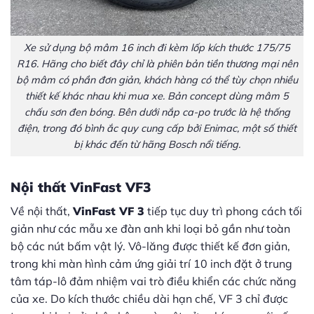
Xe sử dụng bộ mâm 16 inch đi kèm lốp kích thước 175/75
R16. Hãng cho biết đây chỉ là phiên bản tiền thương mại nên
bộ mâm có phần đơn giản, khách hàng có thể tùy chọn nhiều
thiết kế khác nhau khi mua xe. Bản concept dùng mâm 5
chấu sơn đen bóng. Bên dưới nắp ca-po trước là hệ thống
điện, trong đó bình ắc quy cung cấp bởi Enimac, một số thiết
bị khác đến từ hãng Bosch nổi tiếng.
Nội thất VinFast VF3
Về nội thất,
VinFast VF 3
tiếp tục duy trì phong cách tối
giản như các mẫu xe đàn anh khi loại bỏ gần như toàn
bộ các nút bấm vật lý. Vô-lăng được thiết kế đơn giản,
trong khi màn hình cảm ứng giải trí 10 inch đặt ở trung
tâm táp-lô đảm nhiệm vai trò điều khiển các chức năng
của xe. Do kích thước chiều dài hạn chế, VF 3 chỉ được