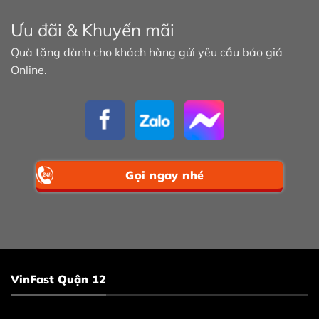
Ưu đãi & Khuyến mãi
Quà tặng dành cho khách hàng gửi yêu cầu báo giá
Online.
Gọi ngay nhé
VinFast Quận 12