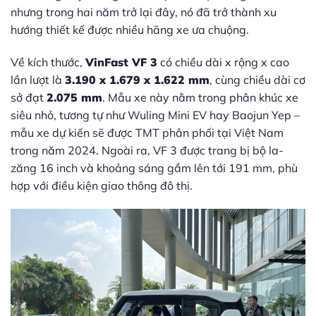
nhưng trong hai năm trở lại đây, nó đã trở thành xu
hướng thiết kế được nhiều hãng xe ưa chuộng.
Về kích thước,
VinFast VF 3
có chiều dài x rộng x cao
lần lượt là
3.190 x 1.679 x 1.622 mm
, cùng chiều dài cơ
sở đạt
2.075 mm
. Mẫu xe này nằm trong phân khúc xe
siêu nhỏ, tương tự như Wuling Mini EV hay Baojun Yep –
mẫu xe dự kiến sẽ được TMT phân phối tại Việt Nam
trong năm 2024. Ngoài ra, VF 3 được trang bị bộ la-
zăng 16 inch và khoảng sáng gầm lên tới 191 mm, phù
hợp với điều kiện giao thông đô thị.