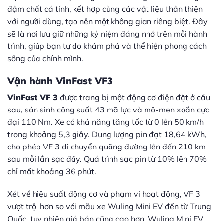
đậm chất cá tính, kết hợp cùng các vật liệu thân thiện
với người dùng, tạo nên một không gian riêng biệt. Đây
sẽ là nơi lưu giữ những kỷ niệm đáng nhớ trên mỗi hành
trình, giúp bạn tự do khám phá và thể hiện phong cách
sống của chính mình.
Vận hành VinFast VF3
VinFast VF 3
được trang bị một động cơ điện đặt ở cầu
sau, sản sinh công suất 43 mã lực và mô-men xoắn cực
đại 110 Nm. Xe có khả năng tăng tốc từ 0 lên 50 km/h
trong khoảng 5,3 giây. Dung lượng pin đạt 18,64 kWh,
cho phép VF 3 di chuyển quãng đường lên đến 210 km
sau mỗi lần sạc đầy. Quá trình sạc pin từ 10% lên 70%
chỉ mất khoảng 36 phút.
Xét về hiệu suất động cơ và phạm vi hoạt động, VF 3
vượt trội hơn so với mẫu xe Wuling Mini EV đến từ Trung
Quốc, tuy nhiên giá bán cũng cao hơn. Wuling Mini EV