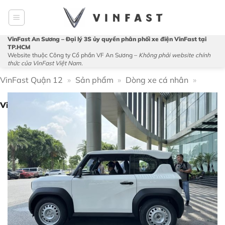
Bỏ
qua
nội
VinFast An Sương – Đại lý 3S ủy quyền phân phối xe điện VinFast tại
dung
TP.HCM
Website thuộc Công ty Cổ phần VF An Sương –
Không phải website chính
thức của VinFast Việt Nam
.
VinFast Quận 12
»
Sản phẩm
»
Dòng xe cá nhân
»
VinFast VF3