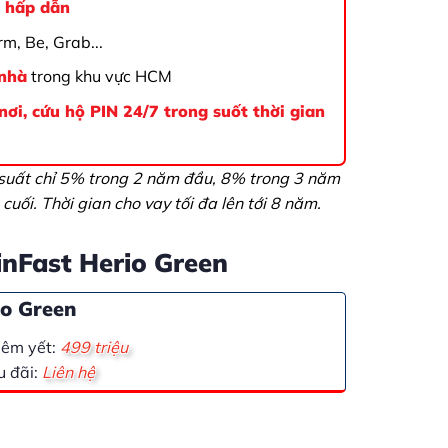
n hấp dẫn
rm, Be, Grab...
 nhà
trong khu vực HCM
ơi, cứu hộ PIN 24/7 trong suốt thời gian
 suất chỉ 5% trong 2 năm đầu, 8% trong 3 năm
cuối. Thời gian cho vay tối đa lên tới 8 năm.
inFast Herio Green
io Green
iêm yết:
499 triệu
u đãi:
Liên hệ