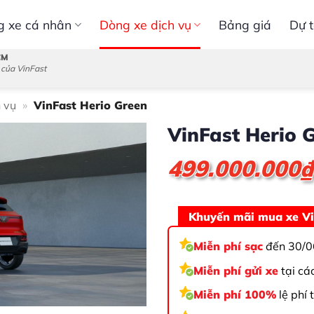
g xe cá nhân
Dòng xe dịch vụ
Bảng giá
Dự t
CM
 của VinFast
 vụ
»
VinFast Herio Green
VinFast Herio 
499.000.000
₫
Khuyến mãi mua xe Vi
Miễn phí sạc
đến 30/0
Miễn phí gửi xe
tại cá
Miễn phí 100%
lệ phí 