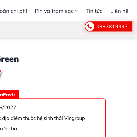
oán chi phí
Pin và trạm sạc
Tin tức
Liên hệ
0383819997
Green
nFast:
6/2027
c địa điểm thuộc hệ sinh thái Vingroup
trước bạ