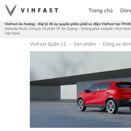
Bỏ
Trang chủ
Dòn
qua
nội
VinFast An Sương – Đại lý 3S ủy quyền phân phối xe điện VinFast tại TP.H
dung
Website thuộc Công ty Cổ phần VF An Sương –
Không phải website chính thức
Việt Nam
.
VinFast Quận 12
»
Sản phẩm
»
Dòng xe dịch