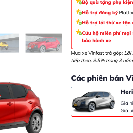
Bộ quà tặng phụ kiệ
Hỗ trợ đăng ký
Platfo
Hỗ trợ lái thử xe tận
Cứu hộ miễn phí mọi n
bảo hành xe
Mua xe Vinfast trả góp
:
Lãi
tiếp theo, 9.5% trong 3 năm 
Các phiên bản V
Her
Giá n
Giá ư