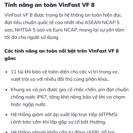
Tính năng an toàn VinFast VF 8
VinFast VF 8 được trang bị hệ thống an toàn hiện đại,
đạt tiêu chuẩn quốc tế cao nhất như ASEAN NCAP 5
sao, NHTSA 5 sao và Euro NCAP, mang lại sự yên tâm
tối đa cho người sử dụng.
Các tính năng an toàn nổi bật trên VinFast VF 8
gồm:
11 túi khí bảo vệ toàn diện cho các vị trí trong xe,
vượt trội so với nhiều đối thủ cùng phân khúc.
Khung xe và pin được gia cố chắc chắn, pin đạt chuẩn
chống nước IP67, tăng khả năng bảo vệ khi va chạm
hoặc ngập nước.
Hệ thống giám sát áp suất lốp trực tiếp (dTPMS)
cảnh báo sớm khi lốp gặp sự cố bất thường.
Hệ thống phanh khẩn cấp tự động (AEB), hỗ trợ