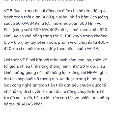
VF 8 được trang bị hai động cơ điện cho hệ dẫn động 4
bánh toàn thời gian (AWD), với hai phiên bản: Eco (công
suất 260 kW/349 mã lực, mô-men xoắn 500 Nm) và
Plus (công suất 300 kW/402 mã lực, mô-men xoắn 620
Nm). Xe có khả năng tăng tốc 0-100 km/h trong khoảng
5,5 – 6,5 giây tùy phiên bản, phạm vi di chuyển từ 400 –
420 km cho mỗi lần sạc đầy theo tiêu chuẩn WLTP.
Nội thất VF 8 nổi bật với màn hình cảm ứng lớn, thiết kế
tối giản, nhiều tính năng thông minh như trợ lý ảo, điều
khiển bằng giọng nói, hệ thống lọc không khí HEPA, ghế
da tích hợp sưởi và thông gió. Xe được trang bị hàng
loạt công nghệ an toàn tiên tiến đạt tiêu chuẩn quốc tế
như hỗ trợ di chuyển khi ùn tắc, tự động chuyển làn, hỗ
trợ đỗ xe, tự đỗ, hỗ trợ lái trên cao tốc và nhiều tính năng
hỗ trợ lái ADAS khác.