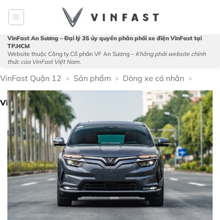
Bỏ
qua
nội
VinFast An Sương – Đại lý 3S ủy quyền phân phối xe điện VinFast tại
dung
TP.HCM
Website thuộc Công ty Cổ phần VF An Sương –
Không phải website chính
thức của VinFast Việt Nam
.
VinFast Quận 12
»
Sản phẩm
»
Dòng xe cá nhân
»
VinFast VF8