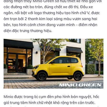
dàng nhận thấy Minio Green sở hữu thiết kế nhỏ gọn với
các đường nét bo tròn, đúng chất xe đô thị. Đầu xe
ngắn, nổi bật với logo thương hiệu tạo hình chữ V, được
ôm trọn bởi 2 thanh kim loại sáng màu vươn sang hai
bên, tạo hình cánh chim đang vươn mình – điểm nhận
diện đặc trưng thương hiệu.
Minio được trang bị cụm đèn pha hình bán nguyệt, hốc
gió trung tâm hình chữ nhật khá rộng trên cản trước.