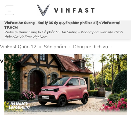
Bỏ
qua
nội
VinFast An Sương – Đại lý 3S ủy quyền phân phối xe điện VinFast tại
dung
TP.HCM
Website thuộc Công ty Cổ phần VF An Sương –
Không phải website chính
thức của VinFast Việt Nam
.
VinFast Quận 12
»
Sản phẩm
»
Dòng xe dịch vụ
»
VinFast Minio Green