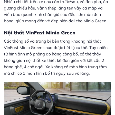
Nhiều chi tiết trên xe như cản trước/sau, vỏ đèn pha, ốp
gương chiếu hậu, vành thép, ăng ten vây cá mập và
viền bao quanh kính chắn gió sau đều sơn màu đen
bóng, giúp mang đến vẻ đẹp hiện đại cho Minio Green.
Nội thất VinFast Minio Green
Các thông số và trang bị bên trong khoang nội thất
VinFast Minio Green chưa được tiết lộ cụ thể. Tuy nhiên,
từ hình ảnh mô phỏng do hãng công bố, có thể thấy
không gian nội thất xe thiết kế đơn giản với kết cấu 2
hàng ghế, 4 chỗ ngồi. Xe không có màn hình trung tâm
mà chỉ có 1 màn hình bố trí ngay sau vô lăng.